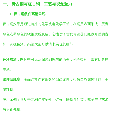
一、 青古铜与红古铜：工艺与视觉魅力
1. 青古铜散件高清呈现
青古铜效果是通过特殊的化学或电化学工艺，在铜层表面形成一层青
绿色或墨绿色的锈蚀质感膜层。它模仿了古代青铜器历经岁月后的古
朴、沉稳色泽。高清大图可以清晰展现其细节：
色泽层次
：图片中可见从深绿到黑灰的渐变，光泽柔和，富有历史厚
重感。
纹理细腻度
：表面通常伴有细微的凹凸纹理，模仿自然腐蚀痕迹，手
感独特。
应用示例
：常见于高档门窗配件、灯饰、雕塑摆件等，赋予产品艺术
与文化气息。