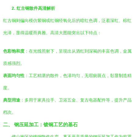
2. 红古铜散件高清解析
红古铜则偏向模仿紫铜或红铜经氧化后的暗红色调，泛着深红、棕红
光泽，显得温暖而典雅。高清大图能突出以下特点：
色彩饱和度
：在光线照射下，呈现出从酒红到深褐的丰富色调，金属
质感强烈。
表面均匀性
：工艺精湛的散件，色泽均匀，无瑕疵斑点，彰显制造精
度。
典型用途
：多用于家具拉手、卫浴五金、复古电器配件等，提升产品
档次。
二、 钢压延加工：镀铜工艺的基石
佛山地区的镀铜散件生产，离不开高质量的钢压延加工作为前置